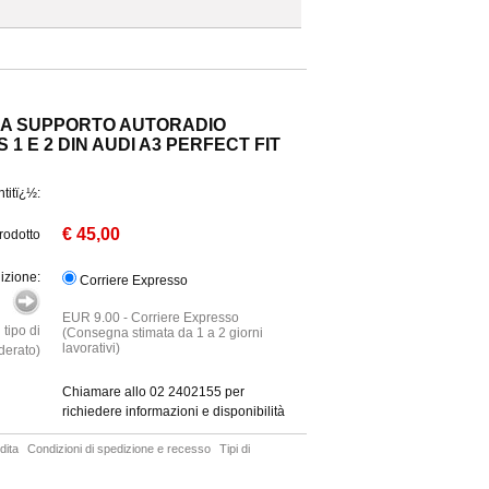
NA SUPPORTO AUTORADIO
 1 E 2 DIN AUDI A3 PERFECT FIT
titï¿½:
€ 45,00
rodotto
izione:
Corriere Expresso
EUR 9.00 - Corriere Expresso
 tipo di
(Consegna stimata da 1 a 2 giorni
lavorativi)
derato)
Chiamare allo 02 2402155 per
richiedere informazioni e disponibilità
dita
Condizioni di spedizione e recesso
Tipi di