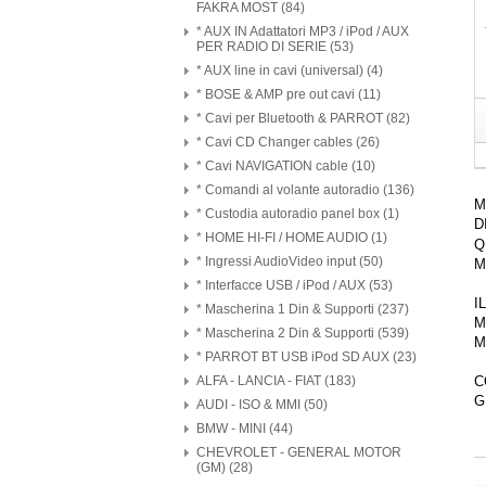
FAKRA MOST (84)
* AUX IN Adattatori MP3 / iPod / AUX
PER RADIO DI SERIE (53)
* AUX line in cavi (universal) (4)
* BOSE & AMP pre out cavi (11)
* Cavi per Bluetooth & PARROT (82)
* Cavi CD Changer cables (26)
* Cavi NAVIGATION cable (10)
* Comandi al volante autoradio (136)
M
* Custodia autoradio panel box (1)
D
* HOME HI-FI / HOME AUDIO (1)
Q
* Ingressi AudioVideo input (50)
M
* Interfacce USB / iPod / AUX (53)
I
* Mascherina 1 Din & Supporti (237)
M
* Mascherina 2 Din & Supporti (539)
M
* PARROT BT USB iPod SD AUX (23)
ALFA - LANCIA - FIAT (183)
C
G
AUDI - ISO & MMI (50)
BMW - MINI (44)
CHEVROLET - GENERAL MOTOR
(GM) (28)