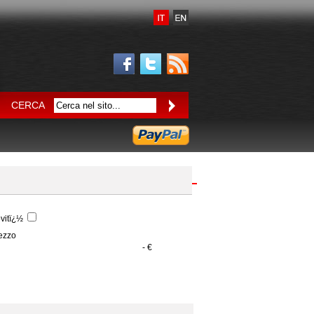
CERCA
vitï¿½
ezzo
- €