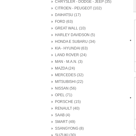
CHRYSLER - DODGE - JEEP (35)
CITROEN - PEUGEOT (102)
DAIHATSU (17)
FORD (63)
GREAT WALL (10)
HARLEY DAVIDSON (5)
HONDA E SUBARU (34)
KIA - HYUNDAI (63)
LAND ROVER (24)
MAN - M.A.N. (3)
MAZDA (24)
MERCEDES (32)
MITSUBISHI (22)
NISSAN (56)
OPEL (71)
PORSCHE (15)
RENAULT (40)
SAAB (4)
SMART (49)
SSANGYONG (8)
SUZUKI (30)