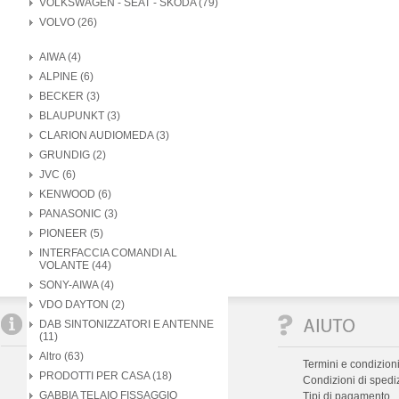
VOLKSWAGEN - SEAT - SKODA (79)
VOLVO (26)
AIWA (4)
ALPINE (6)
BECKER (3)
BLAUPUNKT (3)
CLARION AUDIOMEDA (3)
GRUNDIG (2)
JVC (6)
KENWOOD (6)
PANASONIC (3)
PIONEER (5)
INTERFACCIA COMANDI AL
VOLANTE (44)
SONY-AIWA (4)
VDO DAYTON (2)
DAB SINTONIZZATORI E ANTENNE
(11)
Altro (63)
Chi siamo
Termini e condizioni
PRODOTTI PER CASA (18)
Assistenza
Condizioni di spedi
GABBIA TELAIO FISSAGGIO
Dove siamo
Tipi di pagamento