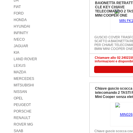
DR
BAIONETTA RETRATT
FIAT
CLE KEY CHIAVE
TELECOMANDO 2 TAS
FORD
MINI COOPER ONE
HONDA
HYUNDAI
INFINITY
GUSCIO COVER TRASFO
IVECO
SCATTO A BAIONETTA R
PER CHIAVE TELECOMAN
JAGUAR
BMW MINI COOPER ONE
KIA
Chiamare allo 02 2402155
LAND ROVER
informazioni e disponibi
LEXUS
MAZDA
MERCEDES
MITSUBISHI
Chiave guscio scocca
NISSAN
telecomando 2 TASTI 
Mini Cooper senza ele
OPEL
PEUGEOT
PORSCHE
RENAULT
ROVER MG
SAAB
Chiave guscio scocca cov