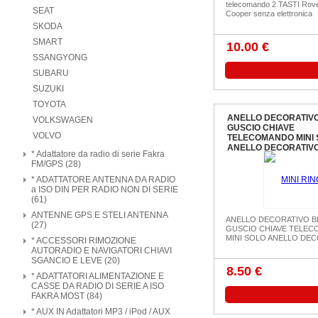
telecomando 2 TASTI Rove
SEAT
Cooper senza elettronica
SKODA
SMART
10.00 €
SSANGYONG
SUBARU
SUZUKI
TOYOTA
ANELLO DECORATIVO
VOLKSWAGEN
GUSCIO CHIAVE
VOLVO
TELECOMANDO MINI 
ANELLO DECORATIV
* Adattatore da radio di serie Fakra
FM/GPS (28)
* ADATTATORE ANTENNA DA RADIO
a ISO DIN PER RADIO NON DI SERIE
(61)
ANTENNE GPS E STELI ANTENNA
ANELLO DECORATIVO B
(27)
GUSCIO CHIAVE TELE
MINI SOLO ANELLO DE
* ACCESSORI RIMOZIONE
AUTORADIO E NAVIGATORI CHIAVI
SGANCIO E LEVE (20)
8.50 €
* ADATTATORI ALIMENTAZIONE E
CASSE DA RADIO DI SERIE A ISO
FAKRA MOST (84)
* AUX IN Adattatori MP3 / iPod / AUX