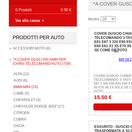
*A COVER GUSC
0 Prodotti
0.00 €
Mostra:
Vai alla cassa
COVER GUSCIO CHIA
PRODOTTI PER AUTO
TELECOMANDO 3 TAS
E81 E87 3 320 E90 E9
E60 E61 X1 X5 E70 X6
ACCESSORI MOTO (6)
SE COME DA FOTO
*A COVER GUSCI RICAMBI PER
CHIAVI TELECOMANDI AUTO (709)
ALFA (12)
COVER GUSCIO CHIAVE
TELECOMANDO 3 TASTI
AUDI (6)
E87 3 320 E90 E91 E92 5 
BMW MINI (23)
X5 E70 X6 Z4 SOLO SE 
FOTO
CAME (5)
15.50 €
CHEVROLET (4)
CHRYSLER DODGE JEEP (17)
CITROEN
COBRA
DACIA
ESAURITO - GUSCIO
TRASFORMATA A SC