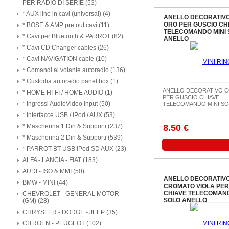
PER RADIO DI SERIE (53)
* AUX line in cavi (universal) (4)
ANELLO DECORATIV
ORO PER GUSCIO CH
* BOSE & AMP pre out cavi (11)
TELECOMANDO MINI 
* Cavi per Bluetooth & PARROT (82)
ANELLO
* Cavi CD Changer cables (26)
* Cavi NAVIGATION cable (10)
* Comandi al volante autoradio (136)
* Custodia autoradio panel box (1)
ANELLO DECORATIVO 
* HOME HI-FI / HOME AUDIO (1)
PER GUSCIO CHIAVE
* Ingressi AudioVideo input (50)
TELECOMANDO MINI SO
* Interfacce USB / iPod / AUX (53)
* Mascherina 1 Din & Supporti (237)
8.50 €
* Mascherina 2 Din & Supporti (539)
* PARROT BT USB iPod SD AUX (23)
ALFA - LANCIA - FIAT (183)
AUDI - ISO & MMI (50)
ANELLO DECORATIV
BMW - MINI (44)
CROMATO VIOLA PER
CHIAVE TELECOMAND
CHEVROLET - GENERAL MOTOR
SOLO ANELLO
(GM) (28)
CHRYSLER - DODGE - JEEP (35)
CITROEN - PEUGEOT (102)