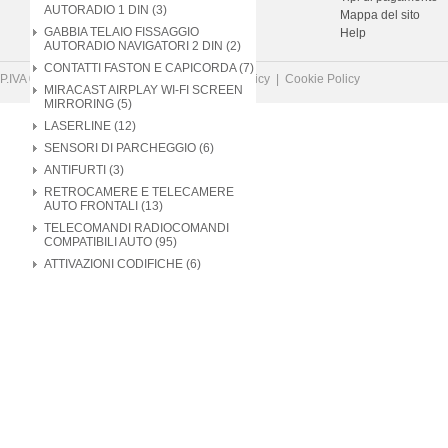
AUTORADIO 1 DIN (3)
Contatti
Mappa del sito
GABBIA TELAIO FISSAGGIO
Newsletter
Help
AUTORADIO NAVIGATORI 2 DIN (2)
CONTATTI FASTON E CAPICORDA (7)
P.IVA 02602310969 |
Disclaimer
|
Privacy Policy
|
Cookie Policy
MIRACAST AIRPLAY WI-FI SCREEN
MIRRORING (5)
LASERLINE (12)
SENSORI DI PARCHEGGIO (6)
ANTIFURTI (3)
RETROCAMERE E TELECAMERE
AUTO FRONTALI (13)
TELECOMANDI RADIOCOMANDI
COMPATIBILI AUTO (95)
ATTIVAZIONI CODIFICHE (6)