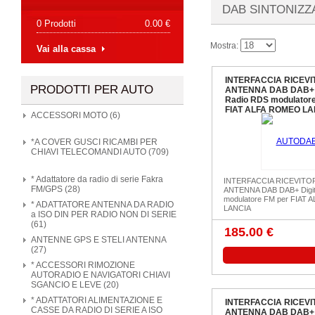
DAB SINTONIZZ
0 Prodotti
0.00 €
Mostra:
Vai alla cassa
INTERFACCIA RICEVI
PRODOTTI PER AUTO
ANTENNA DAB DAB+ D
Radio RDS modulatore
FIAT ALFA ROMEO LA
ACCESSORI MOTO (6)
*A COVER GUSCI RICAMBI PER
CHIAVI TELECOMANDI AUTO (709)
* Adattatore da radio di serie Fakra
INTERFACCIA RICEVITO
FM/GPS (28)
ANTENNA DAB DAB+ Digit
modulatore FM per FIAT
* ADATTATORE ANTENNA DA RADIO
LANCIA
a ISO DIN PER RADIO NON DI SERIE
(61)
185.00 €
ANTENNE GPS E STELI ANTENNA
(27)
* ACCESSORI RIMOZIONE
AUTORADIO E NAVIGATORI CHIAVI
SGANCIO E LEVE (20)
* ADATTATORI ALIMENTAZIONE E
INTERFACCIA RICEVI
CASSE DA RADIO DI SERIE A ISO
ANTENNA DAB DAB+ D