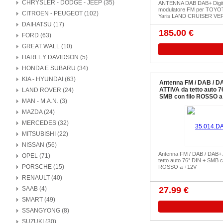
CHRYSLER - DODGE - JEEP (35)
ANTENNA DAB DAB+ Digit
modulatore FM per TOYOT
CITROEN - PEUGEOT (102)
Yaris LAND CRUISER VER
DAIHATSU (17)
185.00 €
FORD (63)
GREAT WALL (10)
HARLEY DAVIDSON (5)
HONDA E SUBARU (34)
KIA - HYUNDAI (63)
Antenna FM / DAB / D
ATTIVA da tetto auto 7
LAND ROVER (24)
SMB con filo ROSSO a
MAN - M.A.N. (3)
MAZDA (24)
MERCEDES (32)
MITSUBISHI (22)
NISSAN (56)
Antenna FM / DAB / DAB+
OPEL (71)
tetto auto 76° DIN + SMB co
PORSCHE (15)
ROSSO a +12V
RENAULT (40)
SAAB (4)
27.99 €
SMART (49)
SSANGYONG (8)
SUZUKI (30)