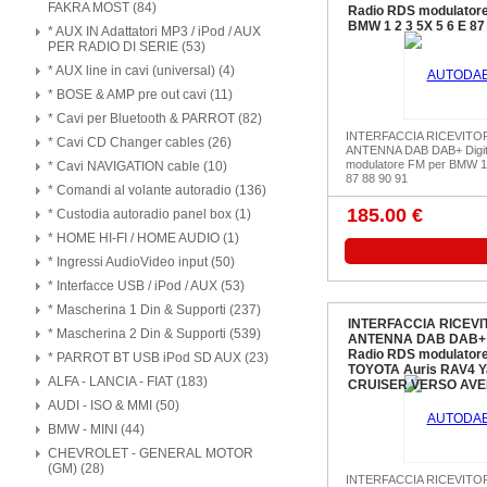
FAKRA MOST (84)
Radio RDS modulatore
BMW 1 2 3 5X 5 6 E 87
* AUX IN Adattatori MP3 / iPod / AUX
PER RADIO DI SERIE (53)
* AUX line in cavi (universal) (4)
* BOSE & AMP pre out cavi (11)
* Cavi per Bluetooth & PARROT (82)
INTERFACCIA RICEVITO
* Cavi CD Changer cables (26)
ANTENNA DAB DAB+ Digit
modulatore FM per BMW 1 
* Cavi NAVIGATION cable (10)
87 88 90 91
* Comandi al volante autoradio (136)
185.00 €
* Custodia autoradio panel box (1)
* HOME HI-FI / HOME AUDIO (1)
* Ingressi AudioVideo input (50)
* Interfacce USB / iPod / AUX (53)
* Mascherina 1 Din & Supporti (237)
INTERFACCIA RICEVI
* Mascherina 2 Din & Supporti (539)
ANTENNA DAB DAB+ D
Radio RDS modulatore
* PARROT BT USB iPod SD AUX (23)
TOYOTA Auris RAV4 Y
ALFA - LANCIA - FIAT (183)
CRUISER VERSO AVE
AUDI - ISO & MMI (50)
BMW - MINI (44)
CHEVROLET - GENERAL MOTOR
(GM) (28)
INTERFACCIA RICEVITO