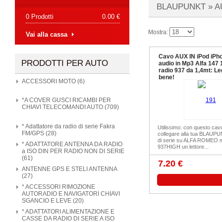
BLAUPUNKT »
A
0 Prodotti
0.00 €
Mostra:
Vai alla cassa
Cavo AUX IN iPod iPh
PRODOTTI PER AUTO
audio in Mp3 Alfa 147
radio 937 da 1,4mt: L
bene!
ACCESSORI MOTO (6)
*A COVER GUSCI RICAMBI PER
CHIAVI TELECOMANDI AUTO (709)
* Adattatore da radio di serie Fakra
Utilissimo: con questo cav
FM/GPS (28)
collegare alla tua BLAUP
di serie su ALFA ROMEO m
* ADATTATORE ANTENNA DA RADIO
937HIGH un lettore...
a ISO DIN PER RADIO NON DI SERIE
(61)
7.20 €
ANTENNE GPS E STELI ANTENNA
(27)
* ACCESSORI RIMOZIONE
AUTORADIO E NAVIGATORI CHIAVI
SGANCIO E LEVE (20)
* ADATTATORI ALIMENTAZIONE E
CASSE DA RADIO DI SERIE A ISO