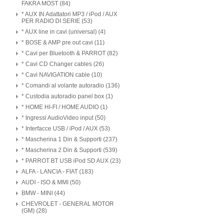
FAKRA MOST (84)
* AUX IN Adattatori MP3 / iPod / AUX
PER RADIO DI SERIE (53)
* AUX line in cavi (universal) (4)
* BOSE & AMP pre out cavi (11)
* Cavi per Bluetooth & PARROT (82)
* Cavi CD Changer cables (26)
* Cavi NAVIGATION cable (10)
* Comandi al volante autoradio (136)
* Custodia autoradio panel box (1)
* HOME HI-FI / HOME AUDIO (1)
* Ingressi AudioVideo input (50)
* Interfacce USB / iPod / AUX (53)
* Mascherina 1 Din & Supporti (237)
* Mascherina 2 Din & Supporti (539)
* PARROT BT USB iPod SD AUX (23)
ALFA - LANCIA - FIAT (183)
AUDI - ISO & MMI (50)
BMW - MINI (44)
CHEVROLET - GENERAL MOTOR
(GM) (28)