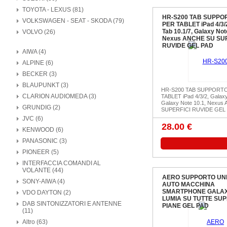
TOYOTA - LEXUS (81)
HR-S200 TAB SUPPO
VOLKSWAGEN - SEAT - SKODA (79)
PER TABLET iPad 4/3/
Tab 10.1/7, Galaxy Not
VOLVO (26)
Nexus ANCHE SU SU
RUVIDE GEL PAD
AIWA (4)
ALPINE (6)
BECKER (3)
BLAUPUNKT (3)
HR-S200 TAB SUPPORT
CLARION AUDIOMEDA (3)
TABLET iPad 4/3/2, Galaxy
Galaxy Note 10.1, Nexu
GRUNDIG (2)
SUPERFICI RUVIDE GEL
JVC (6)
28.00 €
KENWOOD (6)
PANASONIC (3)
PIONEER (5)
INTERFACCIA COMANDI AL
VOLANTE (44)
AERO SUPPORTO UN
SONY-AIWA (4)
AUTO MACCHINA
SMARTPHONE GALAX
VDO DAYTON (2)
LUMIA SU TUTTE SUP
DAB SINTONIZZATORI E ANTENNE
PIANE GEL PAD
(11)
Altro (63)