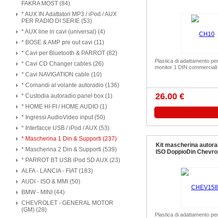
FAKRA MOST (84)
* AUX IN Adattatori MP3 / iPod / AUX
PER RADIO DI SERIE (53)
* AUX line in cavi (universal) (4)
* BOSE & AMP pre out cavi (11)
* Cavi per Bluetooth & PARROT (82)
Plastica di adattamento pe
* Cavi CD Changer cables (26)
monitor 1 DIN commerciali 
* Cavi NAVIGATION cable (10)
* Comandi al volante autoradio (136)
26.00 €
* Custodia autoradio panel box (1)
* HOME HI-FI / HOME AUDIO (1)
* Ingressi AudioVideo input (50)
* Interfacce USB / iPod / AUX (53)
* Mascherina 1 Din & Supporti (237)
Kit mascherina autora
* Mascherina 2 Din & Supporti (539)
ISO DoppioDin Chevro
* PARROT BT USB iPod SD AUX (23)
ALFA - LANCIA - FIAT (183)
AUDI - ISO & MMI (50)
BMW - MINI (44)
CHEVROLET - GENERAL MOTOR
(GM) (28)
Plastica di adattamento pe