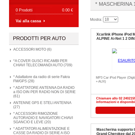
* MASCHERINA 
0 Prodotti
0.00 €
Mostra:
Vai alla cassa
Xcarlink iPhone iPod
PRODOTTI PER AUTO
ALPINE Ai-Net 1 2 DIN
ACCESSORI MOTO (6)
*A COVER GUSCI RICAMBI PER
CHIAVI TELECOMANDI AUTO (709)
* Adattatore da radio di serie Fakra
MP3 Car iPod Player (Digit
FM/GPS (28)
+ AUX)
* ADATTATORE ANTENNA DA RADIO
a ISO DIN PER RADIO NON DI SERIE
(61)
Chiamare allo 02 2402155
informazioni e disponibi
ANTENNE GPS E STELI ANTENNA
(27)
* ACCESSORI RIMOZIONE
AUTORADIO E NAVIGATORI CHIAVI
SGANCIO E LEVE (20)
* ADATTATORI ALIMENTAZIONE E
Mascherina supporto I
CASSE DA RADIO DI SERIE A ISO
Grand Cherokee dal 2