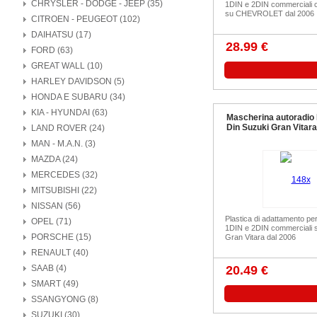
CHRYSLER - DODGE - JEEP (35)
1DIN e 2DIN commerciali 
su CHEVROLET dal 2006
CITROEN - PEUGEOT (102)
DAIHATSU (17)
28.99 €
FORD (63)
GREAT WALL (10)
HARLEY DAVIDSON (5)
HONDA E SUBARU (34)
KIA - HYUNDAI (63)
Mascherina autoradio
Din Suzuki Gran Vitara
LAND ROVER (24)
MAN - M.A.N. (3)
MAZDA (24)
MERCEDES (32)
MITSUBISHI (22)
NISSAN (56)
Plastica di adattamento pe
OPEL (71)
1DIN e 2DIN commerciali
PORSCHE (15)
Gran Vitara dal 2006
RENAULT (40)
SAAB (4)
20.49 €
SMART (49)
SSANGYONG (8)
SUZUKI (30)