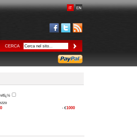
CERCA
vitï¿½
ezzo
- €