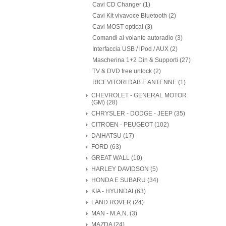
Cavi CD Changer (1)
Cavi Kit vivavoce Bluetooth (2)
Cavi MOST optical (3)
Comandi al volante autoradio (3)
Interfaccia USB / iPod / AUX (2)
Mascherina 1+2 Din & Supporti (27)
TV & DVD free unlock (2)
RICEVITORI DAB E ANTENNE (1)
CHEVROLET - GENERAL MOTOR
(GM) (28)
CHRYSLER - DODGE - JEEP (35)
CITROEN - PEUGEOT (102)
DAIHATSU (17)
FORD (63)
GREAT WALL (10)
HARLEY DAVIDSON (5)
HONDA E SUBARU (34)
KIA - HYUNDAI (63)
LAND ROVER (24)
MAN - M.A.N. (3)
MAZDA (24)