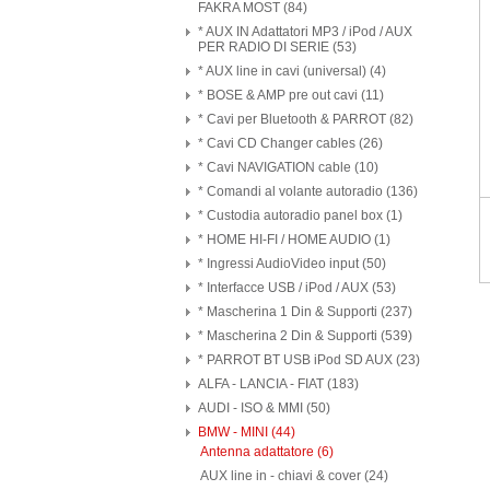
FAKRA MOST (84)
* AUX IN Adattatori MP3 / iPod / AUX
PER RADIO DI SERIE (53)
* AUX line in cavi (universal) (4)
* BOSE & AMP pre out cavi (11)
* Cavi per Bluetooth & PARROT (82)
* Cavi CD Changer cables (26)
* Cavi NAVIGATION cable (10)
* Comandi al volante autoradio (136)
* Custodia autoradio panel box (1)
* HOME HI-FI / HOME AUDIO (1)
* Ingressi AudioVideo input (50)
* Interfacce USB / iPod / AUX (53)
* Mascherina 1 Din & Supporti (237)
* Mascherina 2 Din & Supporti (539)
* PARROT BT USB iPod SD AUX (23)
ALFA - LANCIA - FIAT (183)
AUDI - ISO & MMI (50)
BMW - MINI (44)
Antenna adattatore (6)
AUX line in - chiavi & cover (24)