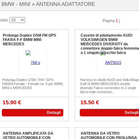
BMW - MINI »
ANTENNA ADATTATORE
ostra:
Pagina
1
|
Prolunga Duplex GSM FM GPS
Cavetto di adattamento AUDI
FAKRA F-F BMW MINI
VOLKSWAGEN BMW
MERCEDES
MERCEDES DIVERSITY da
connettore doppio fakra femmin
a 1 singolo maschio fakra
Prolunga Duplex GSM / FM / GPS
Harness to divide AUDI and VolksWag
FAKRA Female - Female mt. 5 per BMW,
Golf VI BMW MERCEDES double
MINI e MERCEDES
diversity Fakra connection to 2 single
fakra male connector...
15.90 €
15.50 €
Dettagli
Dettagli
ANTENNA AMPLIFICATA DA
ANTENNA DA VETRO
VETRO AUTOMOBILE CON
AUTOMOBILE CON PROLUNGA