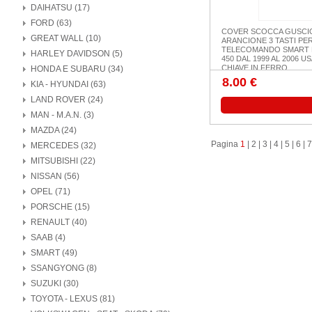
DAIHATSU (17)
FORD (63)
COVER SCOCCA GUSCI
GREAT WALL (10)
ARANCIONE 3 TASTI PE
TELECOMANDO SMART
HARLEY DAVIDSON (5)
450 DAL 1999 AL 2006 US
CHIAVE IN FERRO
HONDA E SUBARU (34)
8.00 €
KIA - HYUNDAI (63)
LAND ROVER (24)
MAN - M.A.N. (3)
MAZDA (24)
Pagina
1
|
2
|
3
|
4
|
5
|
6
|
7
MERCEDES (32)
MITSUBISHI (22)
NISSAN (56)
OPEL (71)
PORSCHE (15)
RENAULT (40)
SAAB (4)
SMART (49)
SSANGYONG (8)
SUZUKI (30)
TOYOTA - LEXUS (81)