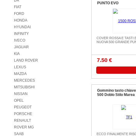
DR
PUNTO EVO
FIAT
FORD
HONDA
HYUNDAI
INFINITY
COVER ROSSA E TASTI 
IVECO
NUOVA 500 GRANDE PU
JAGUAR
KIA
7.50 €
LAND ROVER
LEXUS
MAZDA
MERCEDES
MITSUBISHI
Gommino tasto chiave 
NISSAN
500 Doblo St​ilo Marea
OPEL
PEUGEOT
PORSCHE
RENAULT
ROVER MG
SAAB
ECCO FINALMENTE RISO