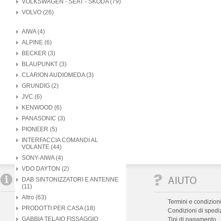
VOLKSWAGEN - SEAT - SKODA (79)
VOLVO (26)
AIWA (4)
ALPINE (6)
BECKER (3)
BLAUPUNKT (3)
CLARION AUDIOMEDA (3)
GRUNDIG (2)
JVC (6)
KENWOOD (6)
PANASONIC (3)
PIONEER (5)
INTERFACCIA COMANDI AL
VOLANTE (44)
SONY-AIWA (4)
VDO DAYTON (2)
DAB SINTONIZZATORI E ANTENNE
(11)
Altro (63)
Chi siamo
Termini e condizioni
PRODOTTI PER CASA (18)
Assistenza
Condizioni di spedi
GABBIA TELAIO FISSAGGIO
Dove siamo
Tipi di pagamento