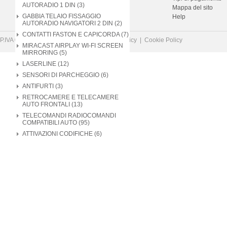
AUTORADIO 1 DIN (3)
Contatti
Mappa del sito
GABBIA TELAIO FISSAGGIO
Newsletter
Help
AUTORADIO NAVIGATORI 2 DIN (2)
CONTATTI FASTON E CAPICORDA (7)
P.IVA 02602310969 |
Disclaimer
|
Privacy Policy
|
Cookie Policy
MIRACAST AIRPLAY WI-FI SCREEN
MIRRORING (5)
LASERLINE (12)
SENSORI DI PARCHEGGIO (6)
ANTIFURTI (3)
RETROCAMERE E TELECAMERE
AUTO FRONTALI (13)
TELECOMANDI RADIOCOMANDI
COMPATIBILI AUTO (95)
ATTIVAZIONI CODIFICHE (6)