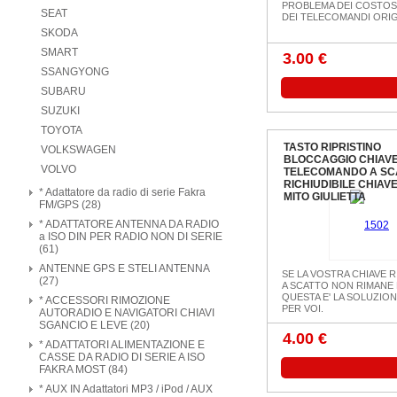
PROBLEMA DEI COSTOSI
SEAT
DEI TELECOMANDI ORIG
SKODA
SMART
3.00 €
SSANGYONG
SUBARU
SUZUKI
TOYOTA
TASTO RIPRISTINO
VOLKSWAGEN
BLOCCAGGIO CHIAV
VOLVO
TELECOMANDO A SC
RICHIUDIBILE CHIAV
* Adattatore da radio di serie Fakra
MITO GIULIETTA
FM/GPS (28)
* ADATTATORE ANTENNA DA RADIO
a ISO DIN PER RADIO NON DI SERIE
(61)
ANTENNE GPS E STELI ANTENNA
SE LA VOSTRA CHIAVE R
(27)
A SCATTO NON RIMANE 
QUESTA E' LA SOLUZION
* ACCESSORI RIMOZIONE
PER VOI.
AUTORADIO E NAVIGATORI CHIAVI
SGANCIO E LEVE (20)
4.00 €
* ADATTATORI ALIMENTAZIONE E
CASSE DA RADIO DI SERIE A ISO
FAKRA MOST (84)
* AUX IN Adattatori MP3 / iPod / AUX