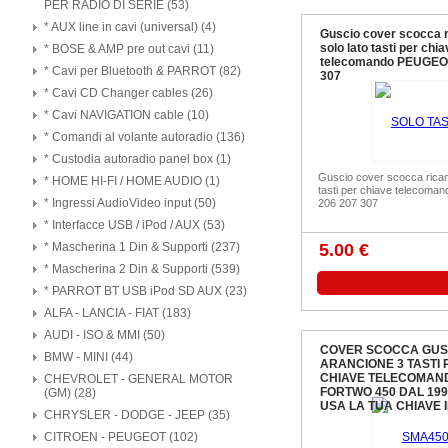
PER RADIO DI SERIE (53)
* AUX line in cavi (universal) (4)
Guscio cover scocca 
solo lato tasti per chi
* BOSE & AMP pre out cavi (11)
telecomando PEUGEO
* Cavi per Bluetooth & PARROT (82)
307
* Cavi CD Changer cables (26)
* Cavi NAVIGATION cable (10)
* Comandi al volante autoradio (136)
* Custodia autoradio panel box (1)
Guscio cover scocca ricam
* HOME HI-FI / HOME AUDIO (1)
tasti per chiave teleco
* Ingressi AudioVideo input (50)
206 207 307
* Interfacce USB / iPod / AUX (53)
* Mascherina 1 Din & Supporti (237)
5.00 €
* Mascherina 2 Din & Supporti (539)
* PARROT BT USB iPod SD AUX (23)
ALFA - LANCIA - FIAT (183)
AUDI - ISO & MMI (50)
COVER SCOCCA GUS
BMW - MINI (44)
ARANCIONE 3 TASTI 
CHIAVE TELECOMAN
CHEVROLET - GENERAL MOTOR
FORTWO 450 DAL 199
(GM) (28)
USA LA TUA CHIAVE 
CHRYSLER - DODGE - JEEP (35)
CITROEN - PEUGEOT (102)