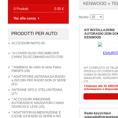
KENWOOD »
TE
0 Prodotti
0.00 €
Mostra:
Vai alla cassa
KIT INSTALLAZIONE
PRODOTTI PER AUTO
AUTORADIO 2DIN DOP
KENWOOD
ACCESSORI MOTO (6)
*A COVER GUSCI RICAMBI PER
CHIAVI TELECOMANDI AUTO (709)
* Adattatore da radio di serie Fakra
KIT COMPLETO DI TELA
FM/GPS (28)
PROFILO DI COPERTUR
CHIAVI DI SGANCIO PE
* ADATTATORE ANTENNA DA RADIO
NAVIGATORI, SORGENTI
a ISO DIN PER RADIO NON DI SERIE
CO...
(61)
Chiamare allo 02 2402155
informazioni e disponibi
ANTENNE GPS E STELI ANTENNA
(27)
* ACCESSORI RIMOZIONE
AUTORADIO E NAVIGATORI CHIAVI
SGANCIO E LEVE (20)
* ADATTATORI ALIMENTAZIONE E
Radio keys/chiavi
CASSE DA RADIO DI SERIE A ISO
autoradio/Entriegelun