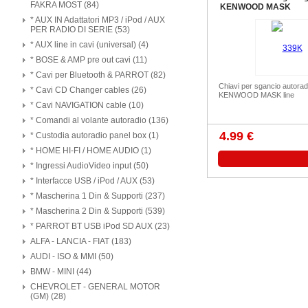
FAKRA MOST (84)
KENWOOD MASK
* AUX IN Adattatori MP3 / iPod / AUX
PER RADIO DI SERIE (53)
* AUX line in cavi (universal) (4)
* BOSE & AMP pre out cavi (11)
* Cavi per Bluetooth & PARROT (82)
Chiavi per sgancio autorad
* Cavi CD Changer cables (26)
KENWOOD MASK line
* Cavi NAVIGATION cable (10)
* Comandi al volante autoradio (136)
4.99 €
* Custodia autoradio panel box (1)
* HOME HI-FI / HOME AUDIO (1)
* Ingressi AudioVideo input (50)
* Interfacce USB / iPod / AUX (53)
* Mascherina 1 Din & Supporti (237)
* Mascherina 2 Din & Supporti (539)
* PARROT BT USB iPod SD AUX (23)
ALFA - LANCIA - FIAT (183)
AUDI - ISO & MMI (50)
BMW - MINI (44)
CHEVROLET - GENERAL MOTOR
(GM) (28)