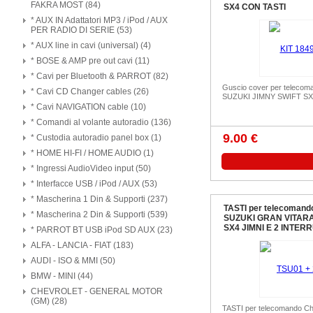
FAKRA MOST (84)
SX4 CON TASTI
* AUX IN Adattatori MP3 / iPod / AUX
PER RADIO DI SERIE (53)
* AUX line in cavi (universal) (4)
* BOSE & AMP pre out cavi (11)
* Cavi per Bluetooth & PARROT (82)
Guscio cover per telecom
* Cavi CD Changer cables (26)
SUZUKI JIMNY SWIFT SX
* Cavi NAVIGATION cable (10)
* Comandi al volante autoradio (136)
9.00 €
* Custodia autoradio panel box (1)
* HOME HI-FI / HOME AUDIO (1)
* Ingressi AudioVideo input (50)
* Interfacce USB / iPod / AUX (53)
* Mascherina 1 Din & Supporti (237)
TASTI per telecomand
* Mascherina 2 Din & Supporti (539)
SUZUKI GRAN VITARA
SX4 JIMNI E 2 INTER
* PARROT BT USB iPod SD AUX (23)
ALFA - LANCIA - FIAT (183)
AUDI - ISO & MMI (50)
BMW - MINI (44)
CHEVROLET - GENERAL MOTOR
(GM) (28)
TASTI per telecomando C