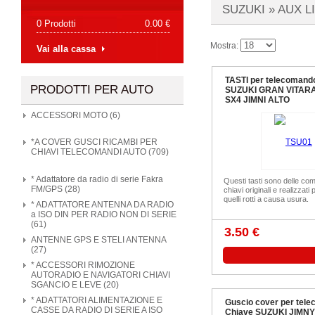
SUZUKI »
AUX L
0 Prodotti
0.00 €
Mostra:
Vai alla cassa
TASTI per telecomand
PRODOTTI PER AUTO
SUZUKI GRAN VITARA
SX4 JIMNI ALTO
ACCESSORI MOTO (6)
*A COVER GUSCI RICAMBI PER
CHIAVI TELECOMANDI AUTO (709)
* Adattatore da radio di serie Fakra
Questi tasti sono delle comp
FM/GPS (28)
chiavi originali e realizzati 
quelli rotti a causa usura.
* ADATTATORE ANTENNA DA RADIO
a ISO DIN PER RADIO NON DI SERIE
(61)
3.50 €
ANTENNE GPS E STELI ANTENNA
(27)
* ACCESSORI RIMOZIONE
AUTORADIO E NAVIGATORI CHIAVI
SGANCIO E LEVE (20)
* ADATTATORI ALIMENTAZIONE E
Guscio cover per tel
CASSE DA RADIO DI SERIE A ISO
Chiave SUZUKI JIMNY