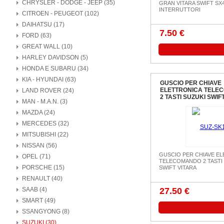
CHRYSLER - DODGE - JEEP (35)
GRAN VITARA SWIFT SX4 
INTERRUTTORI
CITROEN - PEUGEOT (102)
DAIHATSU (17)
7.50 €
FORD (63)
GREAT WALL (10)
HARLEY DAVIDSON (5)
HONDA E SUBARU (34)
KIA - HYUNDAI (63)
GUSCIO PER CHIAVE
ELETTRONICA TELE
LAND ROVER (24)
2 TASTI SUZUKI SWIF
MAN - M.A.N. (3)
MAZDA (24)
MERCEDES (32)
MITSUBISHI (22)
NISSAN (56)
GUSCIO PER CHIAVE E
OPEL (71)
TELECOMANDO 2 TASTI
PORSCHE (15)
SWIFT VITARA
RENAULT (40)
SAAB (4)
27.50 €
SMART (49)
SSANGYONG (8)
SUZUKI (30)