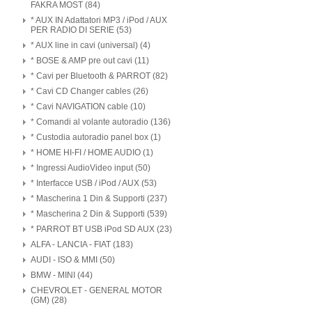
FAKRA MOST (84)
* AUX IN Adattatori MP3 / iPod / AUX
PER RADIO DI SERIE (53)
* AUX line in cavi (universal) (4)
* BOSE & AMP pre out cavi (11)
* Cavi per Bluetooth & PARROT (82)
* Cavi CD Changer cables (26)
* Cavi NAVIGATION cable (10)
* Comandi al volante autoradio (136)
* Custodia autoradio panel box (1)
* HOME HI-FI / HOME AUDIO (1)
* Ingressi AudioVideo input (50)
* Interfacce USB / iPod / AUX (53)
* Mascherina 1 Din & Supporti (237)
* Mascherina 2 Din & Supporti (539)
* PARROT BT USB iPod SD AUX (23)
ALFA - LANCIA - FIAT (183)
AUDI - ISO & MMI (50)
BMW - MINI (44)
CHEVROLET - GENERAL MOTOR
(GM) (28)