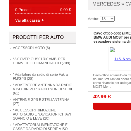
MERCEDES »
C
0 Prodotti
0.00 €
Mostra:
Vai alla cassa
Cavo ottico optical 
PRODOTTI PER AUTO
BMW AUDI MOST per 
espandere sistema di 
ACCESSORI MOTO (6)
*A COVER GUSCI RICAMBI PER
CHIAVI TELECOMANDI AUTO (709)
* Adattatore da radio di serie Fakra
Cavo ottico ad anello da m
FM/GPS (28)
da 1mt-5mt-6mt ad anello c
come ricambio per collegar
* ADATTATORE ANTENNA DA RADIO
MOST Mer...
a ISO DIN PER RADIO NON DI SERIE
(61)
42.99 €
ANTENNE GPS E STELI ANTENNA
(27)
* ACCESSORI RIMOZIONE
AUTORADIO E NAVIGATORI CHIAVI
SGANCIO E LEVE (20)
* ADATTATORI ALIMENTAZIONE E
CASSE DA RADIO DI SERIE A ISO