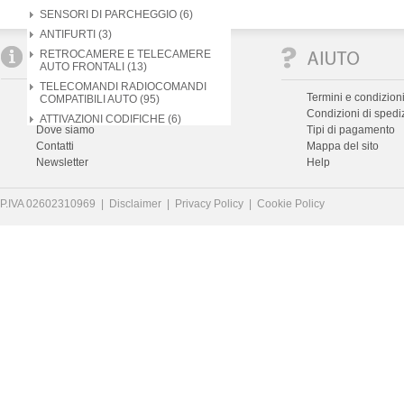
SENSORI DI PARCHEGGIO (6)
ANTIFURTI (3)
RETROCAMERE E TELECAMERE
AUTO FRONTALI (13)
TELECOMANDI RADIOCOMANDI
Chi siamo
Termini e condizioni
COMPATIBILI AUTO (95)
Assistenza
Condizioni di spedi
ATTIVAZIONI CODIFICHE (6)
Dove siamo
Tipi di pagamento
Contatti
Mappa del sito
Newsletter
Help
P.IVA 02602310969 |
Disclaimer
|
Privacy Policy
|
Cookie Policy