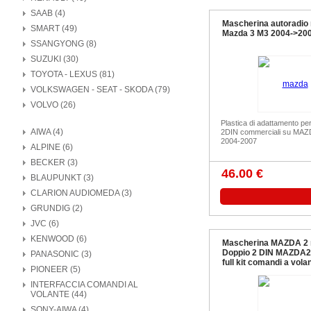
SAAB (4)
Mascherina autoradio 
SMART (49)
Mazda 3 M3 2004->20
SSANGYONG (8)
SUZUKI (30)
TOYOTA - LEXUS (81)
VOLKSWAGEN - SEAT - SKODA (79)
VOLVO (26)
Plastica di adattamento pe
AIWA (4)
2DIN commerciali su MAZD
2004-2007
ALPINE (6)
BECKER (3)
46.00 €
BLAUPUNKT (3)
CLARION AUDIOMEDA (3)
GRUNDIG (2)
JVC (6)
KENWOOD (6)
Mascherina MAZDA 2 
Doppio 2 DIN MAZDA2 
PANASONIC (3)
full kit comandi a vola
PIONEER (5)
INTERFACCIA COMANDI AL
VOLANTE (44)
SONY-AIWA (4)