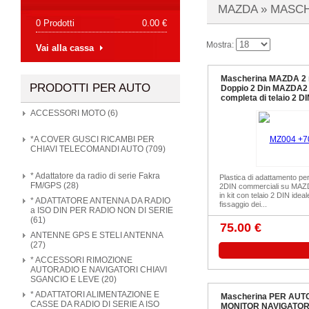
MAZDA »
MASCH
0 Prodotti
0.00 €
Mostra:
Vai alla cassa
Mascherina MAZDA 2 
PRODOTTI PER AUTO
Doppio 2 Din MAZDA2 
completa di telaio 2 D
ACCESSORI MOTO (6)
*A COVER GUSCI RICAMBI PER
CHIAVI TELECOMANDI AUTO (709)
* Adattatore da radio di serie Fakra
Plastica di adattamento pe
FM/GPS (28)
2DIN commerciali su MAZ
in kit con telaio 2 DIN ideale
* ADATTATORE ANTENNA DA RADIO
fissaggio dei...
a ISO DIN PER RADIO NON DI SERIE
(61)
75.00 €
ANTENNE GPS E STELI ANTENNA
(27)
* ACCESSORI RIMOZIONE
AUTORADIO E NAVIGATORI CHIAVI
SGANCIO E LEVE (20)
* ADATTATORI ALIMENTAZIONE E
Mascherina PER AU
CASSE DA RADIO DI SERIE A ISO
MONITOR NAVIGATORI