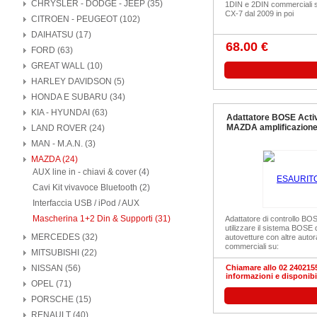
CHRYSLER - DODGE - JEEP (35)
1DIN e 2DIN commerciali
CX-7 dal 2009 in poi
CITROEN - PEUGEOT (102)
DAIHATSU (17)
68.00 €
FORD (63)
GREAT WALL (10)
HARLEY DAVIDSON (5)
HONDA E SUBARU (34)
KIA - HYUNDAI (63)
Adattatore BOSE Acti
MAZDA amplificazion
LAND ROVER (24)
MAN - M.A.N. (3)
MAZDA (24)
AUX line in - chiavi & cover (4)
Cavi Kit vivavoce Bluetooth (2)
Interfaccia USB / iPod / AUX
Mascherina 1+2 Din & Supporti (31)
Adattatore di controllo BO
utilizzare il sistema BOSE d
MERCEDES (32)
autovetture con altre autor
commerciali su:
MITSUBISHI (22)
NISSAN (56)
Chiamare allo 02 2402155
informazioni e disponibi
OPEL (71)
PORSCHE (15)
RENAULT (40)