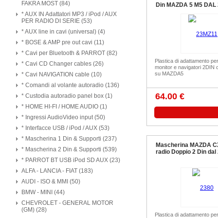
FAKRA MOST (84)
Din MAZDA 5 M5 DAL 
* AUX IN Adattatori MP3 / iPod / AUX
PER RADIO DI SERIE (53)
* AUX line in cavi (universal) (4)
* BOSE & AMP pre out cavi (11)
* Cavi per Bluetooth & PARROT (82)
Plastica di adattamento pe
* Cavi CD Changer cables (26)
monitor e navigatori 2DIN 
su MAZDA5
* Cavi NAVIGATION cable (10)
* Comandi al volante autoradio (136)
64.00 €
* Custodia autoradio panel box (1)
* HOME HI-FI / HOME AUDIO (1)
* Ingressi AudioVideo input (50)
* Interfacce USB / iPod / AUX (53)
* Mascherina 1 Din & Supporti (237)
Mascherina MAZDA CX
* Mascherina 2 Din & Supporti (539)
radio Doppio 2 Din dal
* PARROT BT USB iPod SD AUX (23)
ALFA - LANCIA - FIAT (183)
AUDI - ISO & MMI (50)
BMW - MINI (44)
CHEVROLET - GENERAL MOTOR
(GM) (28)
Plastica di adattamento pe