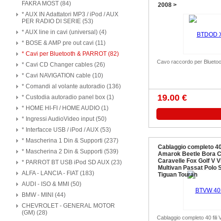
FAKRA MOST (84)
2008 >
* AUX IN Adattatori MP3 / iPod / AUX
PER RADIO DI SERIE (53)
* AUX line in cavi (universal) (4)
* BOSE & AMP pre out cavi (11)
* Cavi per Bluetooth & PARROT (82)
Cavo raccordo per Blueto
* Cavi CD Changer cables (26)
* Cavi NAVIGATION cable (10)
* Comandi al volante autoradio (136)
19.00 €
* Custodia autoradio panel box (1)
* HOME HI-FI / HOME AUDIO (1)
* Ingressi AudioVideo input (50)
* Interfacce USB / iPod / AUX (53)
* Mascherina 1 Din & Supporti (237)
Cablaggio completo 40 
* Mascherina 2 Din & Supporti (539)
Amarok Beetle Bora 
Caravelle Fox Golf V V
* PARROT BT USB iPod SD AUX (23)
Multivan Passat Polo 
ALFA - LANCIA - FIAT (183)
Tiguan Touran
AUDI - ISO & MMI (50)
BMW - MINI (44)
CHEVROLET - GENERAL MOTOR
(GM) (28)
Cablaggio completo 40 fil