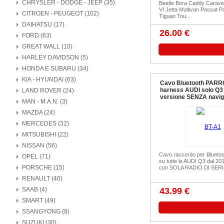
CHRYSLER - DODGE - JEEP (35)
Beetle Bora Caddy Caravel
VI Jetta Multivan Passat P
CITROEN - PEUGEOT (102)
Tiguan Tou...
DAIHATSU (17)
26.00 €
FORD (63)
GREAT WALL (10)
HARLEY DAVIDSON (5)
HONDA E SUBARU (34)
KIA - HYUNDAI (63)
Cavo Bluetooth PARR
harness AUDI solo Q3 
LAND ROVER (24)
versione SENZA navig
MAN - M.A.N. (3)
MAZDA (24)
MERCEDES (32)
MITSUBISHI (22)
NISSAN (56)
Cavo raccordo per Blueto
OPEL (71)
su tutte le AUDI Q3 dal 20
PORSCHE (15)
con SOLA RADIO DI SERI
RENAULT (40)
SAAB (4)
43.99 €
SMART (49)
SSANGYONG (8)
SUZUKI (30)