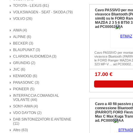
TOYOTA - LEXUS (81)
Cavo PASSIVO per mo
VOLKSWAGEN - SEAT - SKODA (79)
vivavoce Bluetooth (
simili) su le FORD Ra
VOLVO (26)
MAZDA 2 3 5 6 BT50 32
ad PC000024AA
AIWA (4)
ALPINE (6)
BECKER (3)
BLAUPUNKT (3)
Cavo PASSIVO per montar
CLARION AUDIOMEDA (3)
vivavoce Bluetooth (PARRO
le FORD Ranger MAZDA 2
GRUNDIG (2)
323 MP-V ... ad PC00002..
JVC (6)
17.00 €
KENWOOD (6)
PANASONIC (3)
PIONEER (5)
INTERFACCIA COMANDI AL
VOLANTE (44)
Cavo a 40 fili passivo 
SONY-AIWA (4)
connessione Bluetoot
(PARROT) FORD Fiest
VDO DAYTON (2)
Max C Max Kuga Trans
DAB SINTONIZZATORI E ANTENNE
ad. PC000009AA
(11)
Altro (63)