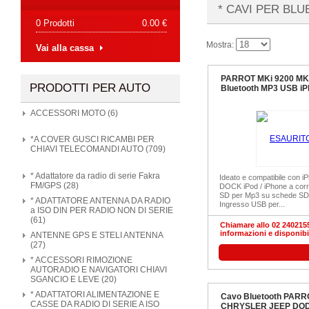
* CAVI PER BL
0 Prodotti
0.00 €
Mostra:
Vai alla cassa
PARROT MKi 9200 MK
PRODOTTI PER AUTO
Bluetooth MP3 USB iP
ACCESSORI MOTO (6)
*A COVER GUSCI RICAMBI PER
CHIAVI TELECOMANDI AUTO (709)
* Adattatore da radio di serie Fakra
Ideato e compatibile con i
FM/GPS (28)
DOCK iPod / iPhone a cor
SD per Mp3 su schede SD
* ADATTATORE ANTENNA DA RADIO
Ingresso USB per...
a ISO DIN PER RADIO NON DI SERIE
(61)
Chiamare allo 02 2402155
informazioni e disponibi
ANTENNE GPS E STELI ANTENNA
(27)
* ACCESSORI RIMOZIONE
AUTORADIO E NAVIGATORI CHIAVI
SGANCIO E LEVE (20)
* ADATTATORI ALIMENTAZIONE E
Cavo Bluetooth PARR
CASSE DA RADIO DI SERIE A ISO
CHRYSLER JEEP DOD