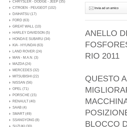
CHRYSLER - DODGE - JEEP (35)
CITROEN - PEUGEOT (102)
Invia ad un amico
DAIHATSU (17)
FORD (63)
GREAT WALL (10)
ANELLO D
HARLEY DAVIDSON (5)
HONDA E SUBARU (34)
FOSFORES
KIA - HYUNDAI (63)
LAND ROVER (24)
RIO 2011
MAN - M.A.N. (3)
MAZDA (24)
MERCEDES (32)
QUESTO A
MITSUBISHI (22)
NISSAN (56)
MIGLIORA
OPEL (71)
PORSCHE (15)
MACCHINA
RENAULT (40)
SAAB (4)
POSIZIONE
SMART (49)
SSANGYONG (8)
BLOCCO D
SUZUKI (30)