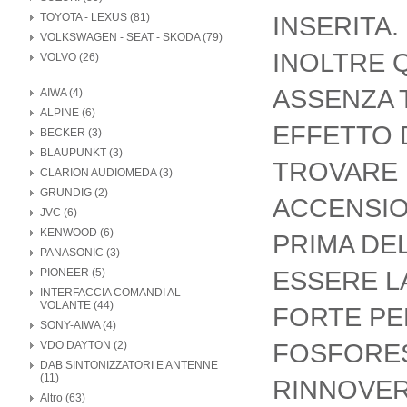
TOYOTA - LEXUS (81)
INSERITA.
VOLKSWAGEN - SEAT - SKODA (79)
INOLTRE 
VOLVO (26)
ASSENZA 
AIWA (4)
ALPINE (6)
EFFETTO 
BECKER (3)
BLAUPUNKT (3)
TROVARE 
CLARION AUDIOMEDA (3)
GRUNDIG (2)
ACCENSI
JVC (6)
KENWOOD (6)
PRIMA DE
PANASONIC (3)
ESSERE L
PIONEER (5)
INTERFACCIA COMANDI AL
VOLANTE (44)
FORTE PE
SONY-AIWA (4)
FOSFORES
VDO DAYTON (2)
DAB SINTONIZZATORI E ANTENNE
(11)
RINNOVERA
Altro (63)