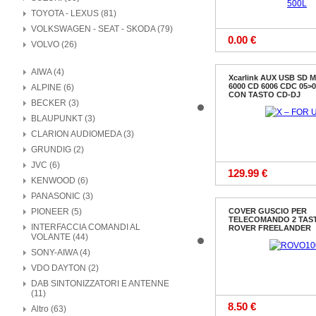
TOYOTA - LEXUS (81)
VOLKSWAGEN - SEAT - SKODA (79)
0.00 €
VOLVO (26)
AIWA (4)
Xcarlink AUX USB SD 
6000 CD 6006 CDC 05>
ALPINE (6)
CON TASTO CD-DJ
BECKER (3)
BLAUPUNKT (3)
CLARION AUDIOMEDA (3)
GRUNDIG (2)
JVC (6)
129.99 €
KENWOOD (6)
PANASONIC (3)
PIONEER (5)
COVER GUSCIO PER
TELECOMANDO 2 TAST
INTERFACCIA COMANDI AL
ROVER FREELANDER
VOLANTE (44)
SONY-AIWA (4)
VDO DAYTON (2)
DAB SINTONIZZATORI E ANTENNE
(11)
8.50 €
Altro (63)