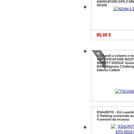
NAVIGATORI GPS 2 DI
ADAM
85.00 €
Comandi a volante e r
AMPLIFICATORE BOST
INFINITY DODGE Journe
RAM Magnum Challeng
Dakota Caliber
ESAURITO - Kit Laserli
U Parking universale au
121.50 €
4 sensori da incasso