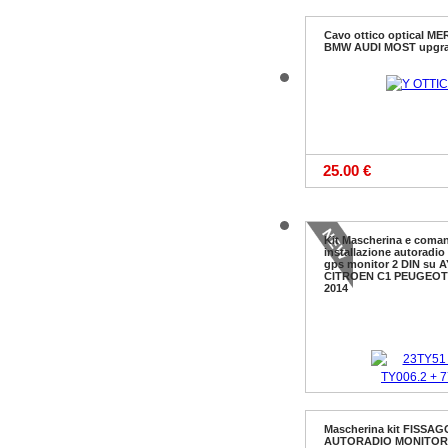
Cavo ottico optical M
BMW AUDI MOST upgrad
25.00 €
Kit Mascherina e coman
installazione autoradio
gps monitor 2 DIN su 
CITROEN C1 PEUGEOT 
2014
Mascherina kit FISSA
AUTORADIO MONITOR
110.00 €