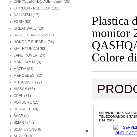
CHRYSLER - DODGE - JEEP (35)
CITROEN - PEUGEOT (102)
DAIHATSU (17)
Plastica 
FORD (63)
GREAT WALL (10)
monitor 
HARLEY DAVIDSON (5)
QASHQA
HONDA E SUBARU (34)
KIA - HYUNDAI (63)
Colore 
LAND ROVER (24)
MAN - M.A.N. (3)
MAZDA (24)
MERCEDES (32)
MITSUBISHI (22)
PROD
NISSAN (56)
OPEL (71)
PORSCHE (15)
RENAULT (40)
SERVIZIO DUPLICAZIO
SAAB (4)
TELECOMANDO 3 TASTI
DAL 2012
SMART (49)
SSANGYONG (8)
SUZUKI (30)