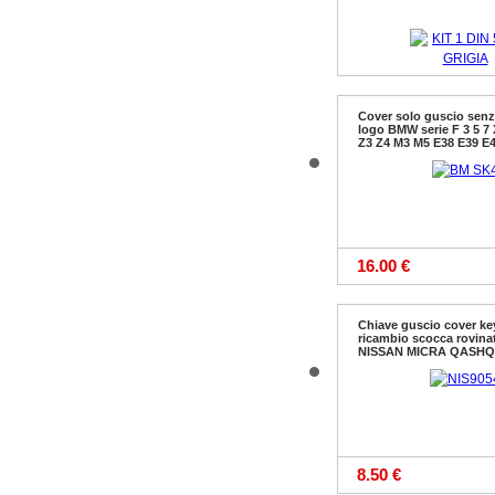
Cover solo guscio sen
logo BMW serie F 3 5 7 
63.50 €
Z3 Z4 M3 M5 E38 E39 E
16.00 €
Chiave guscio cover key
ricambio scocca rovina
NISSAN MICRA QASHQ
8.50 €