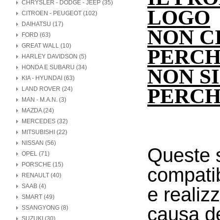
CHRYSLER - DODGE - JEEP (35)
LOGO
CITROEN - PEUGEOT (102)
DAIHATSU (17)
NON C
FORD (63)
GREAT WALL (10)
PERCH
HARLEY DAVIDSON (5)
HONDA E SUBARU (34)
NON S
KIA - HYUNDAI (63)
PERCH
LAND ROVER (24)
MAN - M.A.N. (3)
MAZDA (24)
MERCEDES (32)
MITSUBISHI (22)
NISSAN (56)
Queste 
OPEL (71)
PORSCHE (15)
compatibi
RENAULT (40)
SAAB (4)
e realizz
SMART (49)
causa de
SSANGYONG (8)
SUZUKI (30)