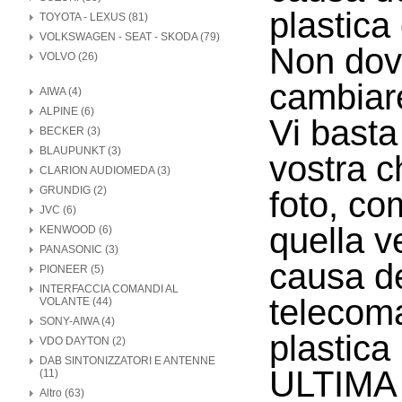
plastica 
TOYOTA - LEXUS (81)
VOLKSWAGEN - SEAT - SKODA (79)
Non dovr
VOLVO (26)
cambiare 
AIWA (4)
ALPINE (6)
Vi basta
BECKER (3)
BLAUPUNKT (3)
vostra c
CLARION AUDIOMEDA (3)
GRUNDIG (2)
foto, co
JVC (6)
quella v
KENWOOD (6)
PANASONIC (3)
causa del
PIONEER (5)
INTERFACCIA COMANDI AL
telecoma
VOLANTE (44)
SONY-AIWA (4)
plastica
VDO DAYTON (2)
DAB SINTONIZZATORI E ANTENNE
ULTIMA
(11)
Altro (63)