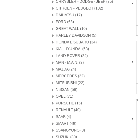
CHRYSLER - DODGE - JEEP (35)
CITROEN - PEUGEOT (102)
DAIHATSU (17)
FORD (63)
GREAT WALL (10)
HARLEY DAVIDSON (5)
HONDA E SUBARU (34)
KIA - HYUNDAI (63)
LAND ROVER (24)
MAN - M.A.N. (3)
MAZDA (24)
MERCEDES (32)
MITSUBISHI (22)
NISSAN (56)
OPEL (71)
PORSCHE (15)
RENAULT (40)
SAAB (4)
SMART (49)
SSANGYONG (8)
SUZUKI (30)