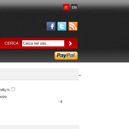
CERCA
vitï¿½
ezzo
- €