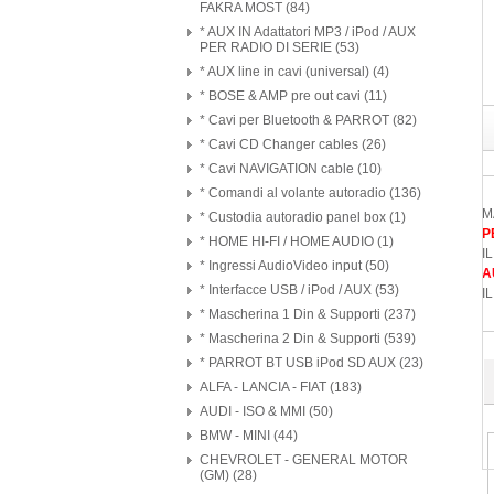
FAKRA MOST (84)
* AUX IN Adattatori MP3 / iPod / AUX
PER RADIO DI SERIE (53)
* AUX line in cavi (universal) (4)
* BOSE & AMP pre out cavi (11)
* Cavi per Bluetooth & PARROT (82)
* Cavi CD Changer cables (26)
* Cavi NAVIGATION cable (10)
* Comandi al volante autoradio (136)
M
* Custodia autoradio panel box (1)
P
* HOME HI-FI / HOME AUDIO (1)
I
* Ingressi AudioVideo input (50)
A
* Interfacce USB / iPod / AUX (53)
I
* Mascherina 1 Din & Supporti (237)
* Mascherina 2 Din & Supporti (539)
* PARROT BT USB iPod SD AUX (23)
ALFA - LANCIA - FIAT (183)
AUDI - ISO & MMI (50)
BMW - MINI (44)
CHEVROLET - GENERAL MOTOR
(GM) (28)