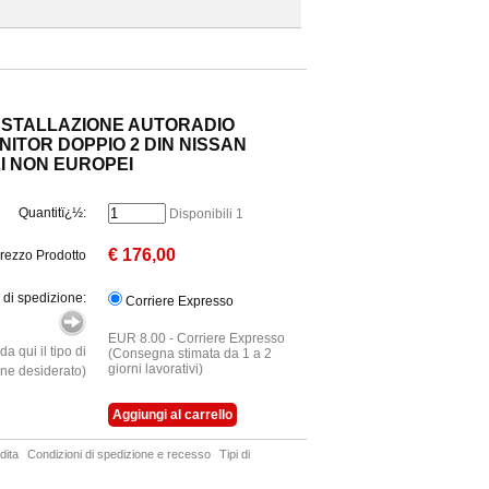
NSTALLAZIONE AUTORADIO
NITOR DOPPIO 2 DIN NISSAN
I NON EUROPEI
Quantitï¿½:
Disponibili 1
€ 176,00
rezzo Prodotto
 di spedizione:
Corriere Expresso
EUR 8.00 - Corriere Expresso
a qui il tipo di
(Consegna stimata da 1 a 2
giorni lavorativi)
ne desiderato)
dita
Condizioni di spedizione e recesso
Tipi di